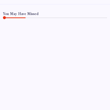
Business
You May Have Missed
BUSINESS
Cara meningkatkan engagement media sosial
dengan konten kreatif
By
Benjamin Gray